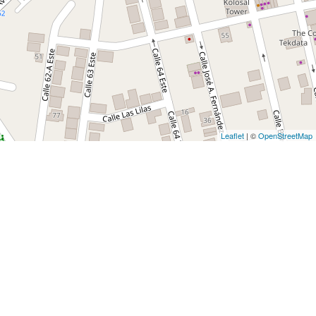
Leaflet
| ©
OpenStreetMap