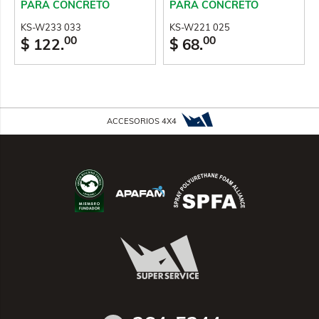
PARA CONCRETO
PARA CONCRETO
KS-W221 025
KS-W233 033
00
00
$ 68.
$ 122.
ACCESORIOS 4X4