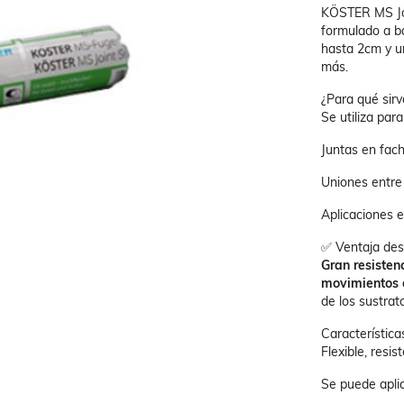
KÖSTER MS Jo
formulado a ba
hasta 2cm y un
más.
¿Para qué sirv
Se utiliza para 
Juntas en fach
Uniones entre 
Aplicaciones 
✅ Ventaja de
Gran resisten
movimientos e
de los sustrat
Característica
Flexible, resis
Se puede apli