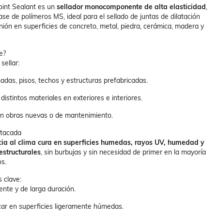
int Sealant es un
sellador monocomponente de alta elasticidad
,
se de polímeros MS, ideal para el sellado de juntas de dilatación
ión en superficies de concreto, metal, piedra, cerámica, madera y
e?
sellar:
adas, pisos, techos y estructuras prefabricadas.
distintos materiales en exteriores e interiores.
en obras nuevas o de mantenimiento.
stacada
cia al clima cura en superficies humedas, rayos UV, humedad y
structurales
, sin burbujas y sin necesidad de primer en la mayoría
os.
s clave:
tente y de larga duración.
car en superficies ligeramente húmedas.